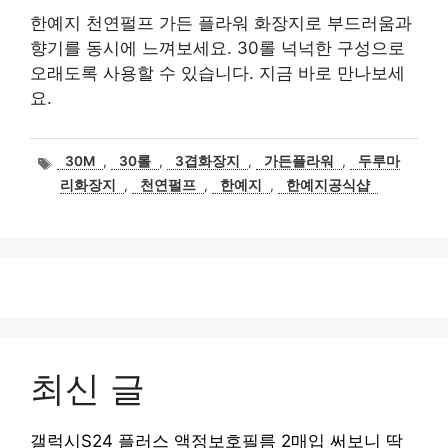
한예지 천연펄프 가든 플라워 화장지로 부드러움과
향기를 동시에 느껴보세요. 30롤 넉넉한 구성으로
오래도록 사용할 수 있습니다. 지금 바로 만나보세
요.
태
30M
,
30롤
,
3겹화장지
,
가든플라워
,
두루마
그
리화장지
,
천연펄프
,
한예지
,
한예지공식샵
최신 글
갤럭시S24 플러스 액정보호필름 2매입 써보니 딱