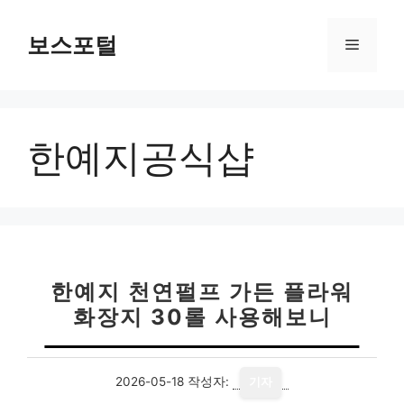
컨
텐
보스포털
메
츠
로
뉴
건
너
한예지공식샵
뛰
기
한예지 천연펄프 가든 플라워
화장지 30롤 사용해보니
2026-05-18
작성자:
기자