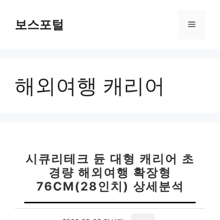
컨
텐
보스포털
메
츠
로
뉴
건
너
해외여행 캐리어
뛰
기
시큐리테크 듄 대형 캐리어 초
경량 해외여행 확장형
76CM(28인치) 상세분석