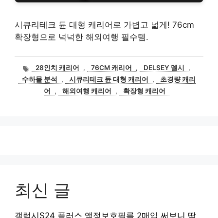
시큐리테크 듄 대형 캐리어로 가볍고 넓게! 76cm
확장형으로 넉넉한 해외여행 필수템.
태
28인치 캐리어
,
76CM 캐리어
,
DELSEY 델시
,
그
수하물 분석
,
시큐리테크 듄 대형 캐리어
,
초경량 캐리
어
,
해외여행 캐리어
,
확장형 캐리어
최신 글
갤럭시S24 플러스 액정보호필름 2매입 써보니 딱