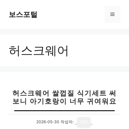
컨
텐
보스포털
메
츠
로
뉴
건
너
허스크웨어
뛰
기
허스크웨어 쌀껍질 식기세트 써
보니 아기호랑이 너무 귀여워요
2026-05-30
작성자:
기자