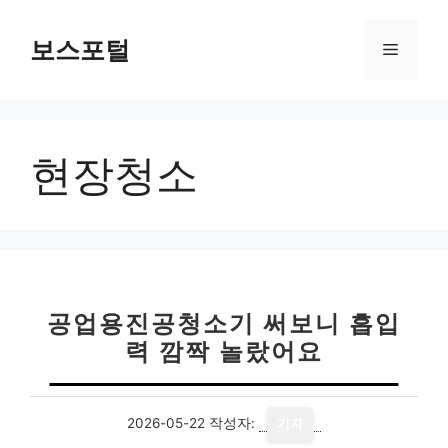
컨
텐
보스포털
메
츠
로
뉴
건
너
현장청소
뛰
기
공업용진공청소기 써보니 흡입
력 깜짝 놀랐어요
2026-05-22
작성자:
기자