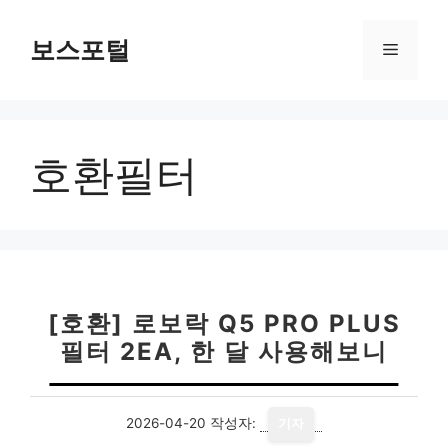
컨
텐
보스포털
메
츠
로
뉴
건
너
호환필터
뛰
기
[호환] 로보락 Q5 PRO PLUS
필터 2EA, 한 달 사용해보니
2026-04-20
작성자:
기자