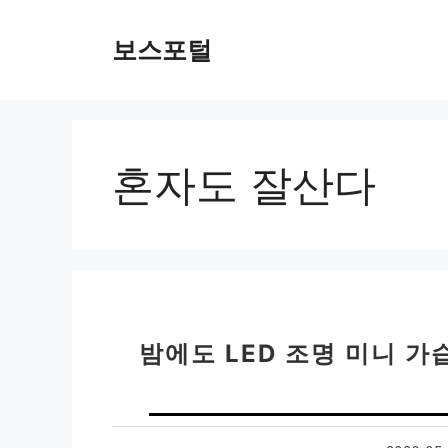
컨
텐
보스포털
츠
로
건
너
뛰
혼자도 잘산다
기
밤에도 LED 조명 미니 가