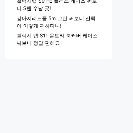
갤럭시탭 S9 FE 플러스 케이스 써보
니 S펜 수납 굿!
강아지리드줄 5m 그린 써보니 산책
이 이렇게 편하다니!
갤럭시 탭 S11 울트라 북커버 케이스
써보니 정말 편해요