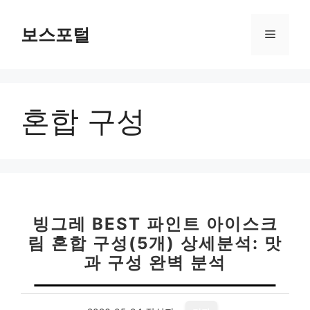
컨
텐
보스포털
메
츠
로
뉴
건
너
혼합 구성
뛰
기
빙그레 BEST 파인트 아이스크
림 혼합 구성(5개) 상세분석: 맛
과 구성 완벽 분석