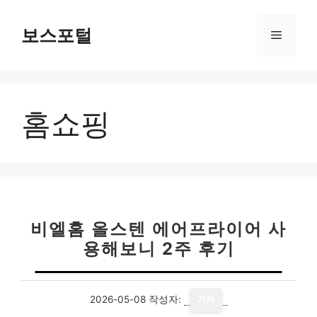
컨
텐
보스포털
메
츠
로
뉴
건
너
홈쇼핑
뛰
기
비엘홈 올스텐 에어프라이어 사
용해보니 2주 후기
2026-05-08
작성자:
기자