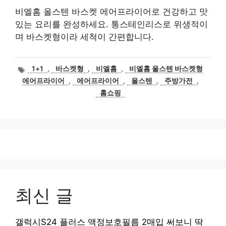
비엘홈 올스텐 바스켓 에어프라이어로 건강하고 맛
있는 요리를 완성하세요. 통스테인리스로 위생적이
며 바스켓형이라 세척이 간편합니다.
태
1+1
,
바스켓형
,
비엘홈
,
비엘홈 올스텐 바스켓형
그
에어프라이어
,
에어프라이어
,
올스텐
,
주방가전
,
홈쇼핑
최신 글
갤럭시S24 플러스 액정보호필름 2매입 써보니 딱