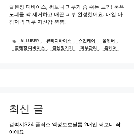
클렌징 디바이스, 써보니 피부가 숨 쉬는 느낌! 묵은
노폐물 싹 제거하고 매끈 피부 완성했어요. 매일 아
침저녁 피부 자신감 뿜뿜!
태
ALLUBER
,
뷰티디바이스
,
스킨케어
,
올위버
,
그
클렌징 디바이스
,
클렌징기기
,
피부관리
,
홈케어
최신 글
갤럭시S24 플러스 액정보호필름 2매입 써보니 딱
이에요