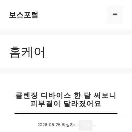
컨
텐
보스포털
메
츠
로
뉴
건
너
홈케어
뛰
기
클렌징 디바이스 한 달 써보니
피부결이 달라졌어요
2026-05-25
작성자:
기자