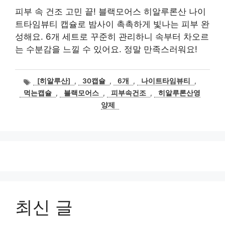
피부 속 건조 고민 끝! 블랙모어스 히알루론산 나이
트타임뷰티 캡슐로 밤사이 촉촉하게 빛나는 피부 완
성해요. 6개 세트로 꾸준히 관리하니 속부터 차오르
는 수분감을 느낄 수 있어요. 정말 만족스러워요!
태
[히알루산]
,
30캡슐
,
6개
,
나이트타임뷰티
,
그
먹는캡슐
,
블랙모어스
,
피부속건조
,
히알루론산영
양제
최신 글