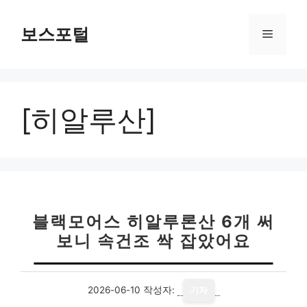
컨
텐
보스포털
메
츠
로
뉴
건
너
[히알루산]
뛰
기
블랙모어스 히알루론산 6개 써
보니 속건조 싹 잡았어요
2026-06-10
작성자:
기자