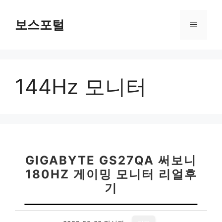
컨
텐
보스포털
메
츠
로
뉴
건
너
144Hz 모니터
뛰
기
GIGABYTE GS27QA 써보니
180HZ 게이밍 모니터 리얼후
기