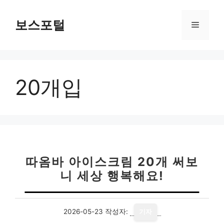
컨
텐
보스포털
메
츠
로
뉴
건
너
20개입
뛰
기
따옴바 아이스크림 20개 써보
니 세상 행복해요!
2026-05-23
작성자:
기자