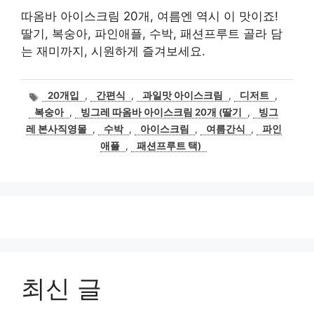
따옴바 아이스크림 20개, 여름엔 역시 이 맛이죠!
딸기, 복숭아, 파인애플, 수박, 패션프루트 골라 담
는 재미까지, 시원하게 즐겨보세요.
태
20개입
,
간편식
,
과일맛 아이스크림
,
디저트
,
그
복숭아
,
빙그레 따옴바 아이스크림 20개 (딸기
,
빙그
레 본사직영몰
,
수박
,
아이스크림
,
여름간식
,
파인
애플
,
패션프루트 택)
최신 글