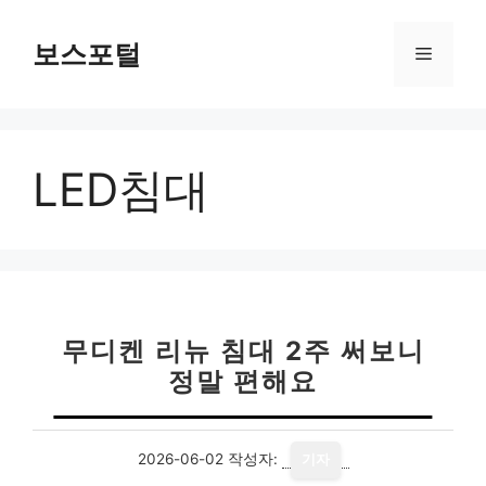
컨
텐
보스포털
메
츠
로
뉴
건
너
LED침대
뛰
기
무디켄 리뉴 침대 2주 써보니
정말 편해요
2026-06-02
작성자:
기자