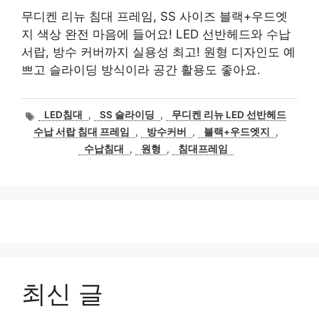
무디켄 리뉴 침대 프레임, SS 사이즈 블랙+우드엣
지 색상 완전 마음에 들어요! LED 선반헤드와 수납
서랍, 방수 커버까지 실용성 최고! 원형 디자인도 예
쁘고 슬라이딩 방식이라 공간 활용도 좋아요.
태
LED침대
,
SS 슬라이딩
,
무디켄 리뉴 LED 선반헤드
그
수납 서랍 침대 프레임
,
방수커버
,
블랙+우드엣지
,
수납침대
,
원형
,
침대프레임
최신 글