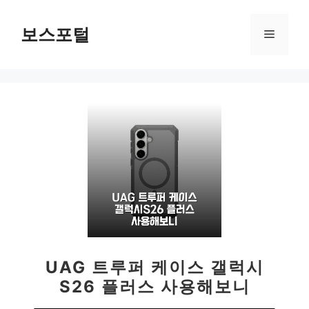
컨
텐
보스포털
메
츠
로
뉴
건
너
뛰
기
UAG 트루퍼 케이스 갤럭시
S26 플러스 사용해보니