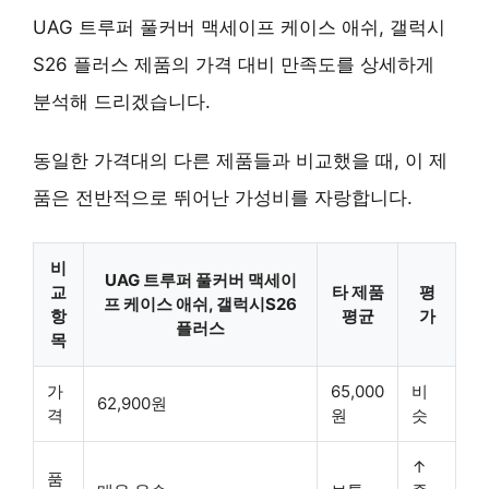
UAG 트루퍼 풀커버 맥세이프 케이스 애쉬, 갤럭시
S26 플러스 제품의 가격 대비 만족도를 상세하게
분석해 드리겠습니다.
동일한 가격대의 다른 제품들과 비교했을 때, 이 제
품은 전반적으로 뛰어난 가성비를 자랑합니다.
비
UAG 트루퍼 풀커버 맥세이
교
타 제품
평
프 케이스 애쉬, 갤럭시S26
항
평균
가
플러스
목
가
65,000
비
62,900원
격
원
슷
↑
품