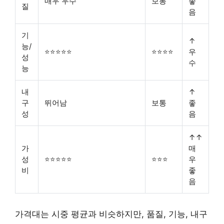
매우 우수
보통
좋
질
음
기
↑
능/
⭐⭐⭐⭐⭐
⭐⭐⭐⭐
우
성
수
능
내
↑
구
뛰어남
보통
좋
성
음
↑↑
가
매
성
⭐⭐⭐⭐⭐
⭐⭐⭐
우
비
좋
음
가격대는 시중 평균과 비슷하지만, 품질, 기능, 내구