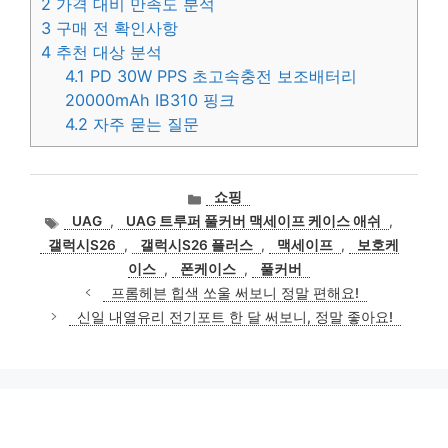
2
가격 대비 만족도 분석
3
구매 전 확인사항
4
추천 대상 분석
4.1
PD 30W PPS 초고속충전 보조배터리
20000mAh IB310 핑크
4.2
자주 묻는 질문
카
쇼핑
테
태
UAG
,
UAG 트루퍼 풀커버 맥세이프 케이스 애쉬
,
고
그
갤럭시S26
,
갤럭시S26 플러스
,
맥세이프
,
보호케
리
이스
,
폰케이스
,
풀커버
프롬헤븐 힙색 쏘울 써보니 정말 편해요!
신일 내열유리 전기포트 한 달 써보니, 정말 좋아요!