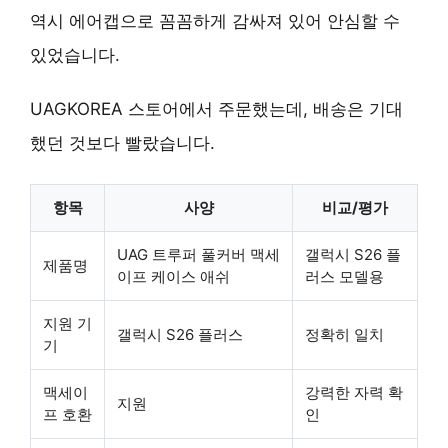
역시 에어캡으로 꼼꼼하게 감싸져 있어 안심할 수
있었습니다.
UAGKOREA 스토어에서 주문했는데, 배송은 기대
했던 것보다 빨랐습니다.
항목
사양
비교/평가
UAG 트루퍼 풀커버 맥세
갤럭시 S26 플
제품명
이프 케이스 애쉬
러스 모델용
지원 기
갤럭시 S26 플러스
정확히 일치
기
맥세이
강력한 자력 확
지원
프 호환
인