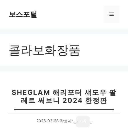
컨
텐
보스포털
메
츠
로
뉴
건
너
콜라보화장품
뛰
기
SHEGLAM 해리포터 섀도우 팔
레트 써보니 2024 한정판
2026-02-28
작성자:
기자