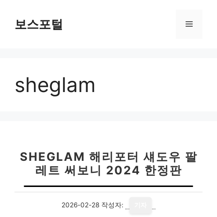
컨
텐
보스포털
메
츠
로
뉴
건
너
sheglam
뛰
기
SHEGLAM 해리포터 섀도우 팔
레트 써보니 2024 한정판
2026-02-28
작성자:
기자